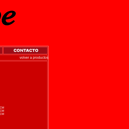
volver a productos
 CM
 CM
 CM