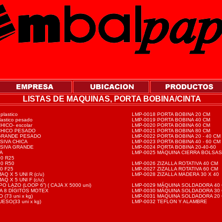
LISTAS DE MAQUINAS, PORTA BOBINA/CINTA
lastico
LMP-0018 PORTA BOBINA 20 CM
astico pesado
LMP-0019 PORTA BOBINA 40 CM
HICO- escolar
LMP-0020 PORTA BOBINA 60 CM
 CHICO PESADO
LMP-0021 PORTA BOBINA 80 CM
 GRANDE PESADO
LMP-0022 PORTA BOBINA 20 - 40 CM
SIVA CHICA
LMP-0023 PORTA BOBINA 40 - 60 CM
ESIVA GRANDE
LMP-0024 PORTA BOBINA 20-40-60
JA
LMP-0025 MÁQUINA CIERRA BOLSAS
00 R25
00 R50
LMP-0026 ZIZALLA ROTATIVA 40 CM
00 F25
LMP-0027 ZIZALLA ROTATIVA 60 CM
Q X 5 UNI R (c/u)
LMP-0028 ZIZALLA MADERA 30 X 40
Q X 5 UNI F (c/u)
O LAZO (LOOP 6”) ( CAJA X 5000 uni)
LMP-0029 MÁQUINA SOLDADORA 40
A 8 DÍGITOS MOTEX
LMP-0030 MÁQUINA SOLDADORA 30
(73 uni x kg)
LMP-0031 MAQUINA SOLDADORA 20
SO(33 uni x kg)
LMP-0032 TEFLON Y ALAMBRE